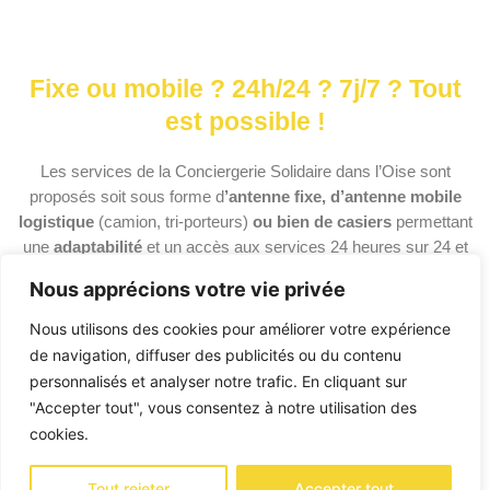
Fixe ou mobile ? 24h/24 ? 7j/7 ? Tout
est possible !
Les services de la Conciergerie Solidaire dans l’Oise sont
proposés soit sous forme d
’antenne fixe, d’antenne mobile
logistique
(camion, tri-porteurs)
ou bien de casiers
permettant
une
adaptabilité
et un accès aux services 24 heures sur 24 et
7j/7.
Nous apprécions votre vie privée
Par ces projets, l’objectif est de
renforcer notre impact social et
Nous utilisons des cookies pour améliorer votre expérience
environnemental.
de navigation, diffuser des publicités ou du contenu
personnalisés et analyser notre trafic. En cliquant sur
"Accepter tout", vous consentez à notre utilisation des
cookies.
Tout rejeter
Accepter tout