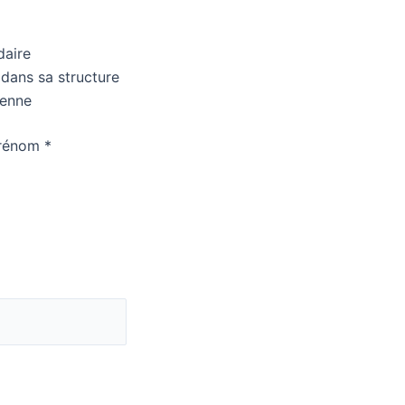
daire
 dans sa structure
tenne
prénom
*