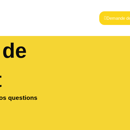
Demande de
 de
t
os questions