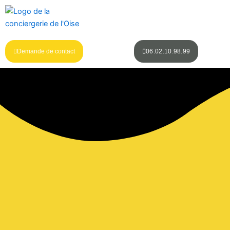
Aller
au
contenu
Demande de contact
06.02.10.98.99