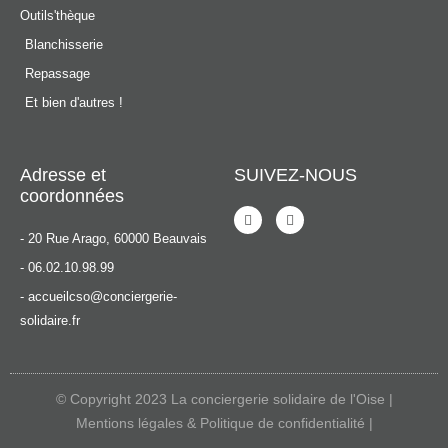
Outils'thèque
Blanchisserie
Repassage
Et bien d'autres !
Adresse et
SUIVEZ-NOUS
coordonnées
F
L
a
i
- 20 Rue Arago, 60000 Beauvais
c
n
e
k
b
e
- 06.02.10.98.99
o
d
o
i
- accueilcso@conciergerie-
k
n
solidaire.fr
-
f
© Copyright 2023 La conciergerie solidaire de l'Oise |
Mentions légales & Politique de confidentialité |