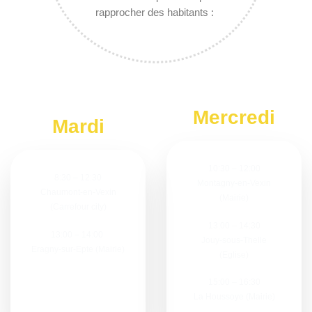
rapprocher des habitants :
Mercredi
Mardi
10:30 – 12:00
8:30 – 12:30
Montagny-en-Vexin
Chaumont-en-Vexin
(Mairie)
(Carrefour city)
13:00 – 14:30
13:00 – 14:00
Jouy-sous-Thelle
Eragny-sur-Epte (Mairie)
(Eglise)
15:00 – 16:30
La Houssoye (Mairie)