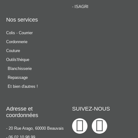
- ISAGRI
Nos services
Colis - Courrier
Cordonnerie
Couture
Outils'thèque
Blanchisserie
Repassage
Et bien d'autres !
Adresse et
SUIVEZ-NOUS
coordonnées
F
L
- 20 Rue Arago, 60000 Beauvais
- 06.02.10.98.99