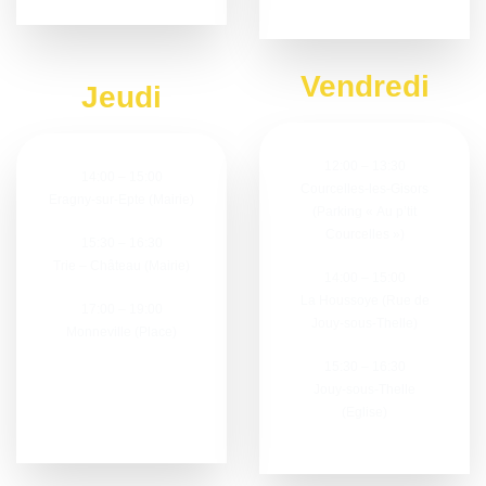
Vendredi
Jeudi
12:00 – 13:30
14:00 – 15:00
Courcelles-les-Gisors
Eragny-sur-Epte (Mairie)
(Parking « Au p’tit
Courcelles »)
15:30 – 16:30
Trie – Château (Mairie)
14:00 – 15:00
La Houssoye (Rue de
17:00 – 19:00
Jouy-sous-Thelle)
Monneville (Place)
15:30 – 16:30
Jouy-sous-Thelle
(Eglise)